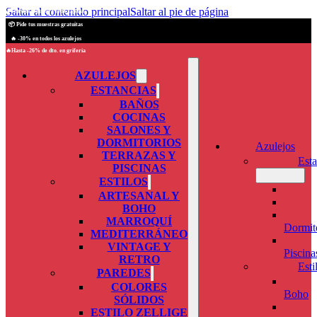
Saltar al contenido principal
Saltar al pie de página
🚚 Envios seguros a toda España
📦 Pide tus muestras gratuitas
🔥 -30% en todos los azulejos
🔥Hasta -26% de dto. en grifería
AZULEJOS
ESTANCIAS
BAÑOS
COCINAS
SALONES Y
DORMITORIOS
Azulejos
TERRAZAS Y
Esta
PISCINAS
ESTILOS
ARTESANAL Y
BOHO
MARROQUÍ
Dormit
MEDITERRÁNEO
VINTAGE Y
Piscina
RETRO
Esti
PAREDES
COLORES
Boho
SÓLIDOS
ESTILO ZELLIGE