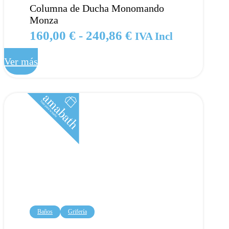
Columna de Ducha Monomando
Monza
Rango
160,00
€
-
240,86
€
IVA Incl
de
Ver más
precios:
desde
160,00 €
hasta
240,86 €
Baños
Grifería