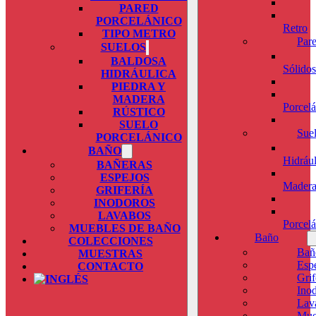
PARED
PORCELÁNICO
Retro
TIPO METRO
Par
SUELOS
BALDOSA
Sólidos
HIDRÁULICA
PIEDRA Y
MADERA
Porcel
RÚSTICO
SUELO
Sue
PORCELÁNICO
BAÑO
Hidrául
BAÑERAS
ESPEJOS
Mader
GRIFERÍA
INODOROS
LAVABOS
Porcel
MUEBLES DE BAÑO
Baño
COLECCIONES
Bañ
MUESTRAS
Esp
CONTACTO
Grif
Ino
Lav
Mue