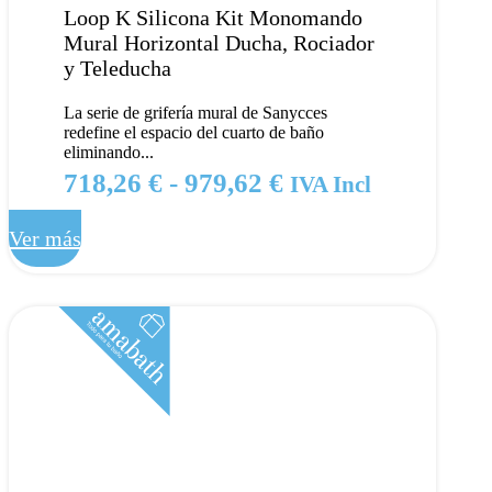
Loop K Silicona Kit Monomando
Mural Horizontal Ducha, Rociador
y Teleducha
La serie de grifería mural de Sanycces
redefine el espacio del cuarto de baño
eliminando...
Rango
718,26
€
-
979,62
€
IVA Incl
de
Ver más
precios:
desde
718,26 €
hasta
979,62 €