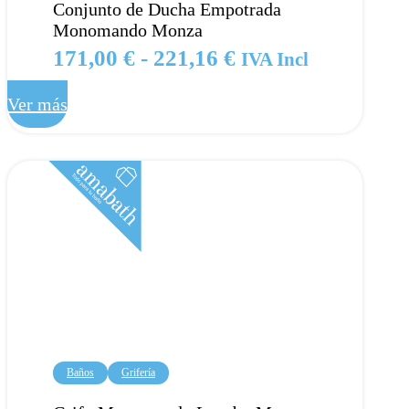
Conjunto de Ducha Empotrada
Monomando Monza
Rango
171,00
€
-
221,16
€
IVA Incl
de
Ver más
precios:
desde
171,00 €
hasta
221,16 €
Baños
Grifería