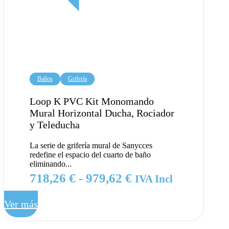
Baños
Grifería
Loop K PVC Kit Monomando
Mural Horizontal Ducha, Rociador
y Teleducha
La serie de grifería mural de Sanycces
redefine el espacio del cuarto de baño
eliminando...
Rango
718,26
€
-
979,62
€
IVA Incl
de
Ver más
precios:
desde