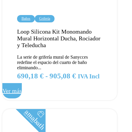
Baños
Grifería
Loop Silicona Kit Monomando
Mural Horizontal Ducha, Rociador
y Teleducha
La serie de grifería mural de Sanycces
redefine el espacio del cuarto de baño
eliminando...
Rango
690,18
€
-
905,08
€
IVA Incl
de
Ver más
precios:
desde
690,18 €
hasta
905,08 €