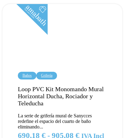
718,26 €
hasta
979,62 €
Baños
Grifería
Loop PVC Kit Monomando Mural
Horizontal Ducha, Rociador y
Teleducha
La serie de grifería mural de Sanycces
redefine el espacio del cuarto de baño
eliminando...
Rango
690,18
€
-
905,08
€
IVA Incl