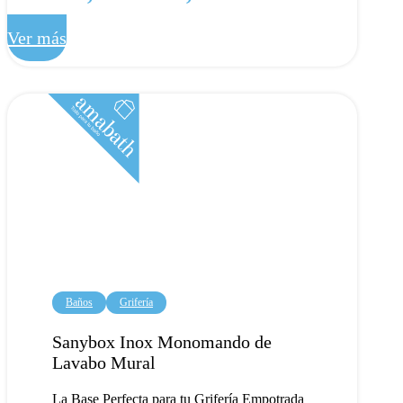
de
Ver más
precios:
desde
690,18 €
hasta
905,08 €
Baños
Grifería
Sanybox Inox Monomando de
Lavabo Mural
La Base Perfecta para tu Grifería Empotrada