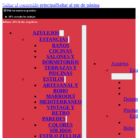
Saltar al contenido principal
Saltar al pie de página
🚚 Envios seguros a toda España
📦 Pide tus muestras gratuitas
🔥 -30% en todos los azulejos
🔥Hasta -26% de dto. en grifería
AZULEJOS
ESTANCIAS
BAÑOS
COCINAS
SALONES Y
DORMITORIOS
Azulejos
TERRAZAS Y
Esta
PISCINAS
ESTILOS
ARTESANAL Y
BOHO
MARROQUÍ
Dormit
MEDITERRÁNEO
VINTAGE Y
Piscina
RETRO
Esti
PAREDES
COLORES
Boho
SÓLIDOS
ESTILO ZELLIGE