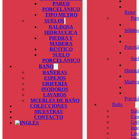
PARED
PORCELÁNICO
Retro
TIPO METRO
Par
SUELOS
BALDOSA
Sólidos
HIDRÁULICA
PIEDRA Y
MADERA
Porcel
RÚSTICO
SUELO
Sue
PORCELÁNICO
BAÑO
Hidrául
BAÑERAS
ESPEJOS
Mader
GRIFERÍA
INODOROS
LAVABOS
Porcel
MUEBLES DE BAÑO
Baño
COLECCIONES
Bañ
MUESTRAS
Esp
CONTACTO
Grif
Ino
Lav
Mue