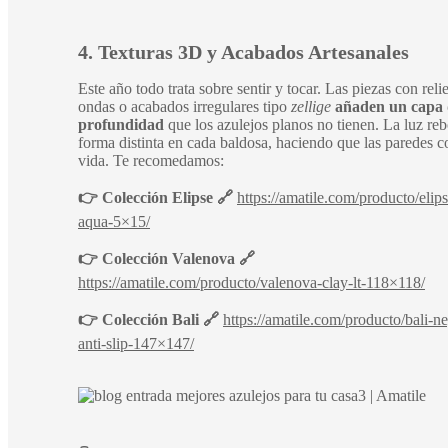
4. Texturas 3D y Acabados Artesanales
Este año todo trata sobre sentir y tocar. Las piezas con reli
ondas o acabados irregulares tipo
zellige
añaden un capa 
profundidad
que los azulejos planos no tienen. La luz reb
forma distinta en cada baldosa, haciendo que las paredes 
vida. Te recomedamos:
👉 Colección Elipse 🔗
https://amatile.com/producto/elips
aqua-5×15/
👉 Colección Valenova 🔗
https://amatile.com/producto/valenova-clay-lt-118×118/
👉 Colección Bali 🔗
https://amatile.com/producto/bali-n
anti-slip-147×147/