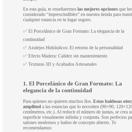
En esta guía, te enseñaremos
las mejores opciones
que he
considerado “imprescindibles” en nuestra tienda para tran
cualquier estancia en tu lugar seguro.
✅ El Porcelánico de Gran Formato: La elegancia de la
continuidad
✅ Azulejos Hidráulicos: El retorno de la personalidad
✅ Efecto Madera: Calidez sin mantenimiento
✅ Texturas 3D y Acabados Artesanales
1. El Porcelánico de Gran Formato: La
elegancia de la continuidad
Para quienes no quieren muchos líos.
Estas baldosas oto
amplitud
a las estancias que lo necesiten (90×90, 120×12
centímetros, etc.). Al reducir el número de juntas, se crea 
superficie visualmente infinita y conjunta. Son perfectos p
salones modernos y baños de concepto abierto. Te
recomendamos: