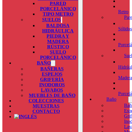
PARED
PORCELÁNICO
Retro
TIPO METRO
Par
SUELOS
BALDOSA
Sólidos
HIDRÁULICA
PIEDRA Y
MADERA
Porcel
RÚSTICO
SUELO
Sue
PORCELÁNICO
BAÑO
Hidrául
BAÑERAS
ESPEJOS
Mader
GRIFERÍA
INODOROS
LAVABOS
Porcel
MUEBLES DE BAÑO
Baño
COLECCIONES
Bañ
MUESTRAS
Esp
CONTACTO
Grif
Ino
Lav
Mue