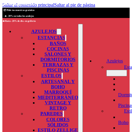
Saltar al contenido principal
Saltar al pie de página
🚚 Envios seguros a toda España
📦 Pide tus muestras gratuitas
🔥 -30% en todos los azulejos
🔥Hasta -26% de dto. en grifería
AZULEJOS
ESTANCIAS
BAÑOS
COCINAS
SALONES Y
DORMITORIOS
Azulejos
TERRAZAS Y
Esta
PISCINAS
ESTILOS
ARTESANAL Y
BOHO
MARROQUÍ
Dormit
MEDITERRÁNEO
VINTAGE Y
Piscina
RETRO
Esti
PAREDES
COLORES
Boho
SÓLIDOS
ESTILO ZELLIGE