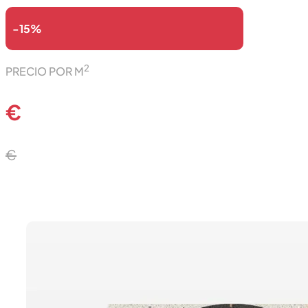
-15%
2
PRECIO POR M
€
€