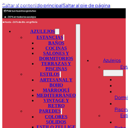
Saltar al contenido principal
Saltar al pie de página
🚚 Envios seguros a toda España
📦 Pide tus muestras gratuitas
🔥 -30% en todos los azulejos
🔥Hasta -26% de dto. en grifería
AZULEJOS
ESTANCIAS
BAÑOS
COCINAS
SALONES Y
DORMITORIOS
Azulejos
TERRAZAS Y
Est
PISCINAS
ESTILOS
ARTESANAL Y
BOHO
MARROQUÍ
MEDITERRÁNEO
Dormi
VINTAGE Y
RETRO
Piscin
PAREDES
Est
COLORES
SÓLIDOS
ESTILO ZELLIGE
Boho