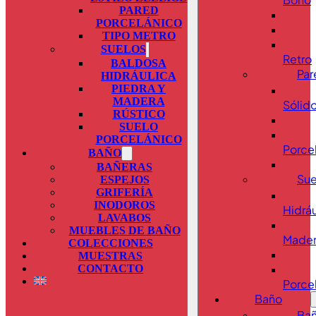
PARED
PORCELÁNICO
TIPO METRO
SUELOS
Retro
BALDOSA
Par
HIDRÁULICA
PIEDRA Y
MADERA
Sólid
RÚSTICO
SUELO
PORCELÁNICO
Porce
BAÑO
BAÑERAS
Sue
ESPEJOS
GRIFERÍA
INODOROS
Hidráu
LAVABOS
MUEBLES DE BAÑO
Made
COLECCIONES
MUESTRAS
CONTACTO
Porce
Baño
Bañ